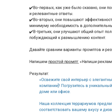
✔️Во-первых, как уже было сказано, они п
и релевантные ответы.
✔️Во-вторых, они повышают эффективность
минимуму необходимость в дополнительны
✔️В-третьих, они улучшают общий опыт по
побуждающий к размышлению контент.
Давайте сравним варианты промптов и резу
Напишем
простой промпт:
«Напиши рекламн
Результат:
«Освежите свой интерьер с элегантн
компании]! Погрузитесь в уникальны
доме или офисе.
Наша коллекция террариумов предлага
соответствовать вашему вкусу и диза