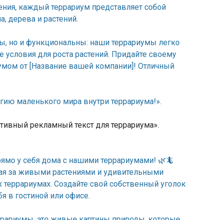
ления, каждый террариум представляет собой
, дерева и растений.
ны, но и функциональны: наши террариумы легко
 условия для роста растений. Придайте своему
умом от [Название вашей компании]! Отличный
агию маленького мира внутри террариума!».
тивный рекламный текст для террариума».
ямо у себя дома с нашими террариумами! 🌿🦎
ая за живыми растениями и удивительными
 террариумах. Создайте свой собственный уголок
бя в гостиной или офисе.
еррариумы, это живые картины природы, которые