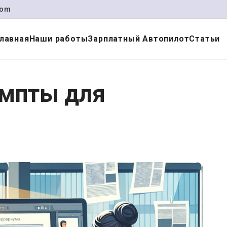
com
Главная
Наши работы
Зарплатный Автопилот
Статьи
омпты для